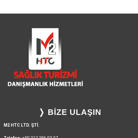
❭ BİZE ULAŞIN
M2 HTC LTD. ŞTİ.
Telefon:
+90 312 286 03 07