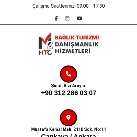
Skip
Çalışma Saatlerimiz: 09:00 - 17:30
to
Facebook
Instagram
Youtube
content
Skip
to
content
Şimdi Bizi Arayın:
+90 312 286 03 07
Mustafa Kemal Mah. 2110 Sok. No:11
Çankaya / Ankara