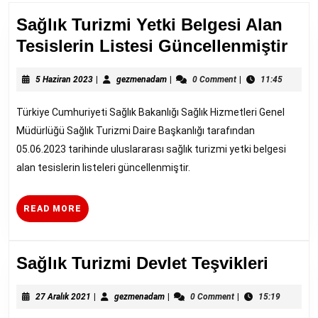
post:
post:
Sağlık Turizmi Yetki Belgesi Alan
Sağ
Tesislerin Listesi Güncellenmiştir
Tur
5
gezmenadam
Yet
5 Haziran 2023
|
gezmenadam
|
0 Comment
|
11:45
Haziran
Bel
2023
Türkiye Cumhuriyeti Sağlık Bakanlığı Sağlık Hizmetleri Genel
Ala
Müdürlüğü Sağlık Turizmi Daire Başkanlığı tarafından
Tesi
05.06.2023 tarihinde uluslararası sağlık turizmi yetki belgesi
List
alan tesislerin listeleri güncellenmiştir.
Gün
READ
READ MORE
MORE
Sağlık
Sağlık Turizmi Devlet Teşvikleri
Turiz
27
gezmenadam
Devlet
27 Aralık 2021
|
gezmenadam
|
0 Comment
|
15:19
Aralık