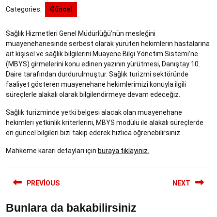
2022
Categories:
Güncel
Sağlık Hizmetleri Genel Müdürlüğü’nün mesleğini
muayenehanesinde serbest olarak yürüten hekimlerin hastalarına
ait kişisel ve sağlık bilgilerini Muayene Bilgi Yönetim Sistemi’ne
(MBYS) girmelerini konu edinen yazının yürütmesi, Danıştay 10.
Daire tarafından durdurulmuştur. Sağlık turizmi sektöründe
faaliyet gösteren muayenehane hekimlerimizi konuyla ilgili
süreçlerle alakalı olarak bilgilendirmeye devam edeceğiz.
Sağlık turizminde yetki belgesi alacak olan muayenehane
hekimleri yetkinlik kriterlerini, MBYS modülü ile alakalı süreçlerde
en güncel bilgileri bizi takip ederek hızlıca öğrenebilirsiniz.
Mahkeme kararı detayları için
buraya tıklayınız.
Yazı
PREVIOUS
NEXT
gezinmesi
Bunlara da bakabilirsiniz
Previous
Next