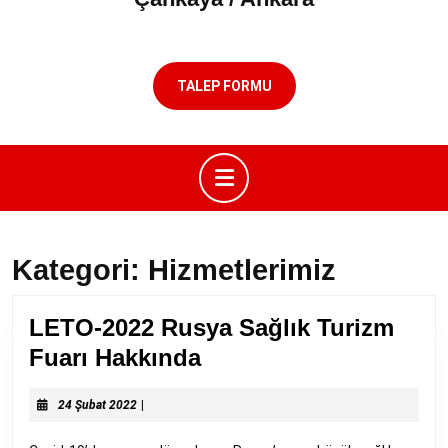
TALEP FORMU
Open
Button
Kategori:
Hizmetlerimiz
LETO-2022 Rusya Sağlık Turizm
LETO-
Fuarı Hakkında
2022
24
Rusya
24 Şubat 2022
|
Şubat
Sağlık
2022