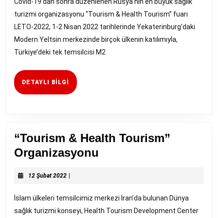
Covid-19’dan sonra düzenlenen Rusya’nın en büyük sağlık
Turizm
turizmi organizasyonu “Tourism & Health Tourism” fuarı
Fuarı
LETO-2022, 1-2 Nisan 2022 tarihlerinde Yekaterinburg’daki
Hakkında
Modern Yeltsin merkezinde birçok ülkenin katılımıyla,
Türkiye’deki tek temsilcisi M2
DETAYLI
DETAYLI BILGI
BILGI
“Tourism & Health Tourism”
“Tourism
Organizasyonu
&
12
Health
12 Şubat 2022
|
Şubat
Tourism”
2022
İslam ülkeleri temsilcimiz merkezi İran’da bulunan Dünya
Organizasyonu
sağlık turizmi konseyi, Health Tourism Development Center