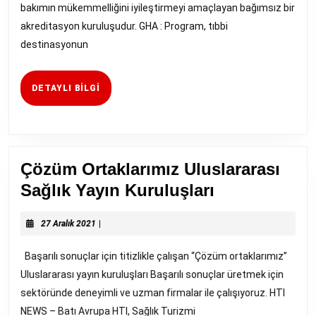
bakımın mükemmelliğini iyileştirmeyi amaçlayan bağımsız bir
akreditasyon kuruluşudur. GHA : Program, tıbbi
destinasyonun
DETAYLI
DETAYLI BILGI
BILGI
Çözüm Ortaklarımız Uluslararası
Çözüm
Sağlık Yayın Kuruluşları
Ortaklarımız
27
Uluslararası
27 Aralık 2021
|
Aralık
Sağlık
2021
Başarılı sonuçlar için titizlikle çalışan “Çözüm ortaklarımız”
Yayın
Uluslararası yayın kuruluşları Başarılı sonuçlar üretmek için
Kuruluşları
sektöründe deneyimli ve uzman firmalar ile çalışıyoruz. HTI
NEWS – Batı Avrupa HTI, Sağlık Turizmi