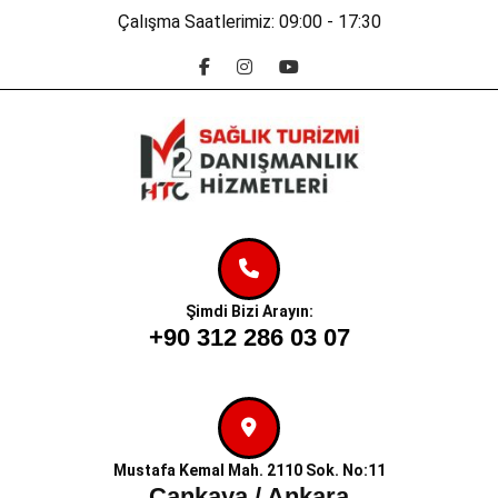
Skip
Çalışma Saatlerimiz: 09:00 - 17:30
to
Facebook
Instagram
Youtube
content
Skip
to
content
Şimdi Bizi Arayın:
+90 312 286 03 07
Mustafa Kemal Mah. 2110 Sok. No:11
Çankaya / Ankara