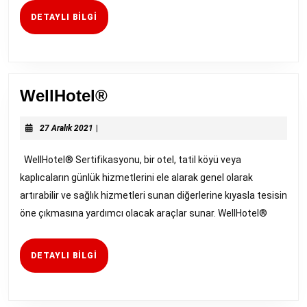
DETAYLI
DETAYLI BILGI
BILGI
WellHotel®
WellHotel®
27
27 Aralık 2021
|
Aralık
2021
WellHotel® Sertifikasyonu, bir otel, tatil köyü veya
kaplıcaların günlük hizmetlerini ele alarak genel olarak
artırabilir ve sağlık hizmetleri sunan diğerlerine kıyasla tesisin
öne çıkmasına yardımcı olacak araçlar sunar. WellHotel®
DETAYLI
DETAYLI BILGI
BILGI