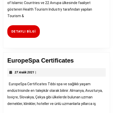
of Islamic Countries ve 22 Avrupa ülkesinde faaliyet
gösteren Health Tourism Industry tarafından yapılan
Tourism &
DETAYLI
DETAYLI BILGI
BILGI
EuropeSpa
EuropeSpa Certificates
Certificates
27
27 Aralık 2021
|
Aralık
2021
EuropeSpa Certificates Tıbbi spa ve sağlıklı yaşam
endüstrisinde en talepkâr olarak bilinir. Almanya, Avusturya,
İsviçre, Slovakya, Çekya gibi ülkelerde bulunan uzman
dernekler, klinikler, hoteller ve ünlü uzmanlarla yıllarca iş