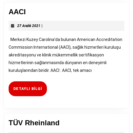
AACI
AACI
27
27 Aralık 2021
|
Aralık
2021
Merkezi Kuzey Carolina’da bulunan American Accreditation
Commission International (AACI), sağlık hizmetleri kuruluşu
akreditasyonu ve klinik mükemmellik sertifikasyon
hizmetlerinin sağlanmasında dünyanın en deneyimli
kuruluşlarından biridir. AACI : AACI, tek amacı
DETAYLI
DETAYLI BILGI
BILGI
TÜV
TÜV Rheinland
Rheinland