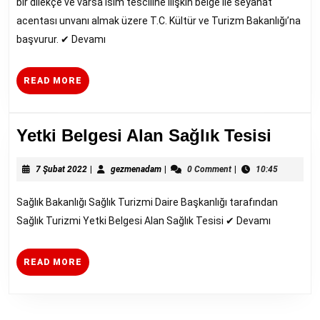
bir dilekçe ve varsa isim tesciline ilişkin belge ile seyahat
acentası unvanı almak üzere T.C. Kültür ve Turizm Bakanlığı’na
başvurur. ✔︎ Devamı
READ
READ MORE
MORE
Yetki
Yetki Belgesi Alan Sağlık Tesisi
Belge
7
gezmenadam
Alan
7 Şubat 2022
|
gezmenadam
|
0 Comment
|
10:45
Şubat
Sağlı
2022
Sağlık Bakanlığı Sağlık Turizmi Daire Başkanlığı tarafından
Tesisi
Sağlık Turizmi Yetki Belgesi Alan Sağlık Tesisi ✔︎ Devamı
READ
READ MORE
MORE