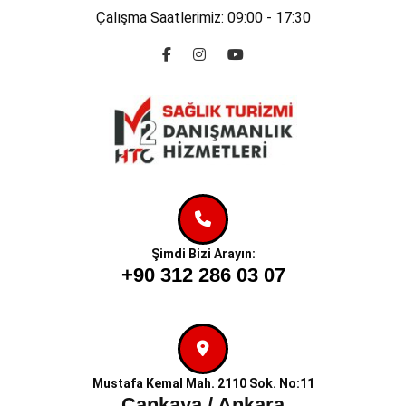
Skip
Çalışma Saatlerimiz: 09:00 - 17:30
to
Facebook
Instagram
Youtube
content
Skip
to
content
Şimdi Bizi Arayın:
+90 312 286 03 07
Mustafa Kemal Mah. 2110 Sok. No:11
Çankaya / Ankara