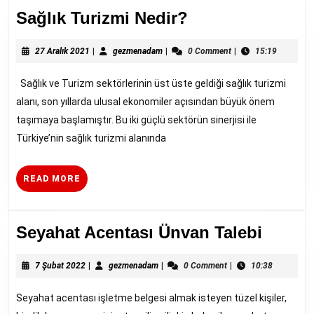
Sağlık
Sağlık Turizmi Nedir?
Turizmi
27
gezmenadam
Nedir?
27 Aralık 2021
|
gezmenadam
|
0 Comment
|
15:19
Aralık
2021
Sağlık ve Turizm sektörlerinin üst üste geldiği sağlık turizmi
alanı, son yıllarda ulusal ekonomiler açısından büyük önem
taşımaya başlamıştır. Bu iki güçlü sektörün sinerjisi ile
Türkiye’nin sağlık turizmi alanında
READ
READ MORE
MORE
Seyah
Seyahat Acentası Ünvan Talebi
Acenta
7
gezmenadam
Ünvan
7 Şubat 2022
|
gezmenadam
|
0 Comment
|
10:38
Şubat
Talebi
2022
Seyahat acentası işletme belgesi almak isteyen tüzel kişiler,