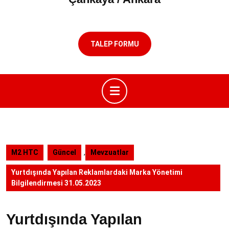
TALEP FORMU
Open
Button
M2 HTC
Güncel
,
Mevzuatlar
Yurtdışında Yapılan Reklamlardaki Marka Yönetimi
Bilgilendirmesi 31.05.2023
Yurtdışında Yapılan