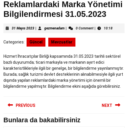
Reklamlardaki Marka Yönetimi
Bilgilendirmesi 31.05.2023
31
gezmenadam
31 Mayıs 2023
|
gezmenadam
|
0 Comment
|
10:18
Mayıs
2023
Categories:
Güncel
Mevzuatlar
Hizmet İhracatçılar Birliği kapsamında 31.05.2023 tarihli sektörel
bazlı duyurumda; ticari markayla ve markanın ayırt edici
karakteristlikleriyle ilgili bir genelge, bir bilgilendirme yayınlanmıştır.
Burada; sağlık turizmi devlet desteklerinin alınabilmesiyle ilgili yurt
dışında yapılan reklamlardaki marka yönetimi için önemli bir
bilgilendirme yapılmıştır. Bilgilendirme ekini aşağıda görebilirsiniz.
Yazı
PREVIOUS
NEXT
gezinmesi
Bunlara da bakabilirsiniz
Previous
Next
post:
post: