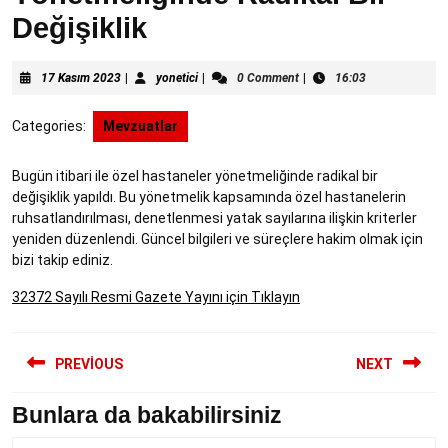
Değişiklik
17
yonetici
17 Kasım 2023
|
yonetici
|
0 Comment
|
16:03
Kasım
2023
Categories:
Mevzuatlar
Bugün itibari ile özel hastaneler yönetmeliğinde radikal bir
değişiklik yapıldı. Bu yönetmelik kapsamında özel hastanelerin
ruhsatlandırılması, denetlenmesi yatak sayılarına ilişkin kriterler
yeniden düzenlendi. Güncel bilgileri ve süreçlere hakim olmak için
bizi takip ediniz.
32372 Sayılı Resmi Gazete Yayını için Tıklayın
Yazı
PREVIOUS
NEXT
gezinmesi
Bunlara da bakabilirsiniz
Previous
Next
post:
post: