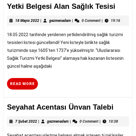
Yetki
Yetki Belgesi Alan Sağlık Tesisi
Belge
18
gezmenadam
Alan
18 Mayıs 2022
|
gezmenadam
|
0 Comment
|
19:16
Mayıs
Sağlı
2022
18.05.2022 tarihinde yenilenen yetkilendirilmiş sağlık turizmi
Tesisi
tesisleri listesi güncellendi! Yeni listeyle birlikte sağlık
turizminde sayı 1605’ten 1737’e yükselmiştir. ‘’Uluslararası
Sağlık Turizmi Yetki Belgesi’’ alamaya hak kazanan listesinin
güncel haline aşağıdaki
READ
READ MORE
MORE
Seyah
Seyahat Acentası Ünvan Talebi
Acenta
7
gezmenadam
Ünvan
7 Şubat 2022
|
gezmenadam
|
0 Comment
|
10:38
Şubat
Talebi
2022
Seyahat acentası işletme belgesi almak isteyen tüzel kişiler,