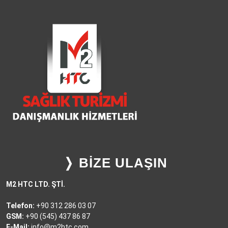
❭ BİZE ULAŞIN
M2 HTC LTD. ŞTİ.
Telefon:
+90 312 286 03 07
GSM:
+90 (545) 437 86 87
E-Mail:
info@m2htc.com