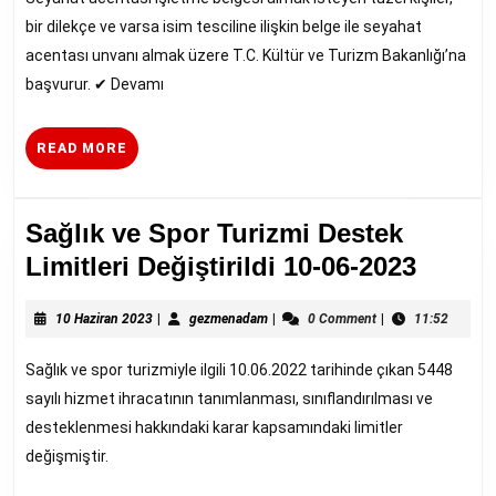
bir dilekçe ve varsa isim tesciline ilişkin belge ile seyahat
acentası unvanı almak üzere T.C. Kültür ve Turizm Bakanlığı’na
başvurur. ✔︎ Devamı
READ
READ MORE
MORE
Sağlık ve Spor Turizmi Destek
Sağlık
Limitleri Değiştirildi 10-06-2023
ve
10
gezmenadam
Spor
10 Haziran 2023
|
gezmenadam
|
0 Comment
|
11:52
Haziran
Turizm
2023
Sağlık ve spor turizmiyle ilgili 10.06.2022 tarihinde çıkan 5448
Deste
sayılı hizmet ihracatının tanımlanması, sınıflandırılması ve
Limitl
desteklenmesi hakkındaki karar kapsamındaki limitler
Değişti
değişmiştir.
10-