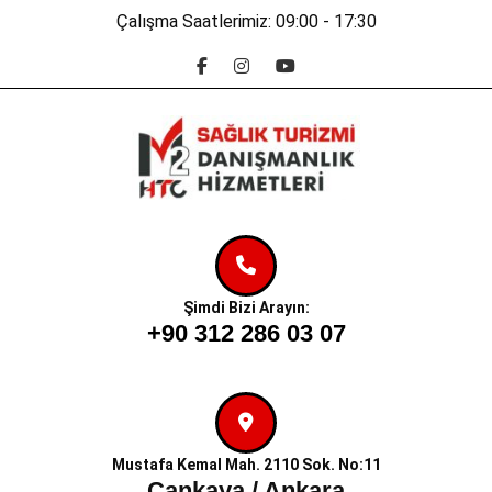
Skip
Çalışma Saatlerimiz: 09:00 - 17:30
to
Facebook
Instagram
Youtube
content
Skip
to
content
Şimdi Bizi Arayın:
+90 312 286 03 07
Mustafa Kemal Mah. 2110 Sok. No:11
Çankaya / Ankara