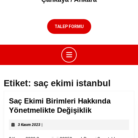
TALEP FORMU
Open
Button
Etiket:
saç ekimi istanbul
Saç Ekimi Birimleri Hakkında
Saç
Yönetmelikte Değişiklik
Ekimi
3
Birimleri
3 Kasım 2023
|
Kasım
Hakkında
2023