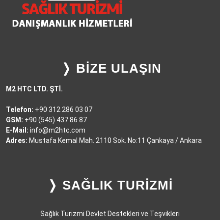
❭ BİZE ULAŞIN
M2 HTC LTD. ŞTİ.
Telefon:
+90 312 286 03 07
GSM:
+90 (545) 437 86 87
E-Mail:
info@m2htc.com
Adres:
Mustafa Kemal Mah. 2110 Sok. No:11 Çankaya / Ankara
❭ SAĞLIK TURİZMİ
Sağlık Turizmi Devlet Destekleri ve Teşvikleri