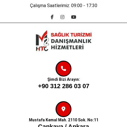
Skip
Çalışma Saatlerimiz: 09:00 - 17:30
to
Facebook
Instagram
Youtube
content
Skip
to
content
Şimdi Bizi Arayın:
+90 312 286 03 07
Mustafa Kemal Mah. 2110 Sok. No:11
Çankaya / Ankara