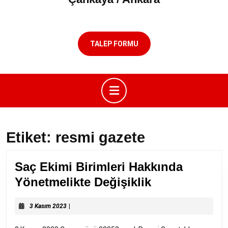
TALEP FORMU
Open
Button
Etiket:
resmi gazete
Saç Ekimi Birimleri Hakkında
Saç
Yönetmelikte Değişiklik
Ekimi
3
Birimleri
3 Kasım 2023
|
Kasım
Hakkında
2023