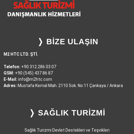
❭ BİZE ULAŞIN
M2 HTC LTD. ŞTİ.
Telefon:
+90 312 286 03 07
GSM:
+90 (545) 437 86 87
E-Mail:
info@m2htc.com
Adres:
Mustafa Kemal Mah. 2110 Sok. No:11 Çankaya / Ankara
❭ SAĞLIK TURİZMİ
Sağlık Turizmi Devlet Destekleri ve Teşvikleri