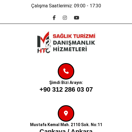
Skip
Çalışma Saatlerimiz: 09:00 - 17:30
to
Facebook
Instagram
Youtube
content
Skip
to
content
Şimdi Bizi Arayın:
+90 312 286 03 07
Mustafa Kemal Mah. 2110 Sok. No:11
Çankaya / Ankara