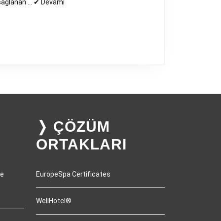
 sağlanan … ✔︎ Devamı
❭ ÇÖZÜM
ORTAKLARI
ve
EuropeSpa Certificates
WellHotel®