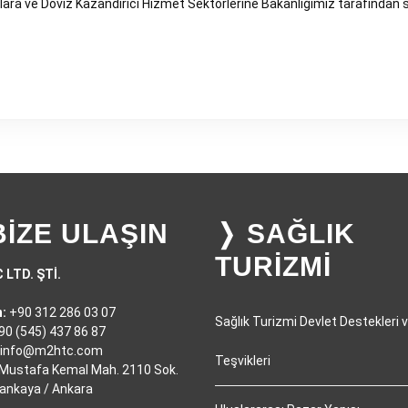
ara ve Döviz Kazandırıcı Hizmet Sektörlerine Bakanlığımız tarafından
BİZE ULAŞIN
❭ SAĞLIK
TURİZMİ
 LTD. ŞTİ.
:
+90 312 286 03 07
Sağlık Turizmi Devlet Destekleri 
0 (545) 437 86 87
info@m2htc.com
Teşvikleri
Mustafa Kemal Mah. 2110 Sok.
ankaya / Ankara