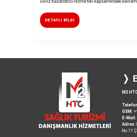
Döviz Kazandırıcı Hizmetler kapsamındaki kavraml
DETAYLI
DETAYLI BILGI
BILGI
❭ 
M2 HTC
Telefon
GSM:
+9
E-Mail:
Adres:
No:11 Ç