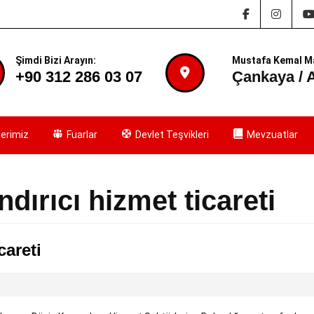
Facebook
Inst
Şimdi Bizi Arayın:
Mustafa Kemal Ma
+90 312 286 03 07
Çankaya / 
erimiz
Fuarlar
Devlet Teşvikleri
Mevzuatlar
dırıcı hizmet ticareti
Döviz
careti
Kazandırıcı
Hizmet
Ticareti