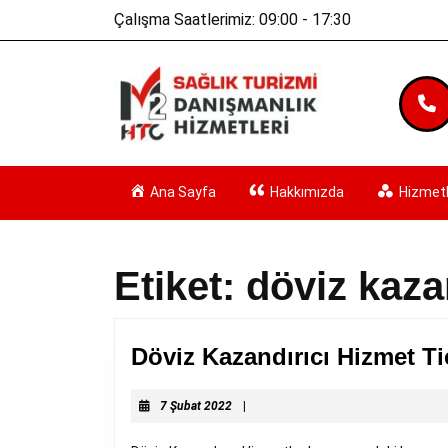
Skip
Çalışma Saatlerimiz: 09:00 - 17:30
to
content
Skip
to
content
Ana Sayfa
Hakkımızda
Hizmetl
Etiket:
döviz kazan
Döviz Kazandırıcı Hizmet Ti
7
7 Şubat 2022
|
Şubat
2022